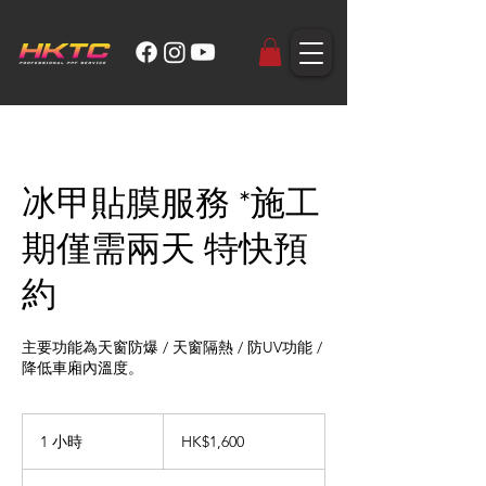
冰甲貼膜服務 *施工
期僅需兩天 特快預
約
主要功能為天窗防爆 / 天窗隔熱 / 防UV功能 /
降低車廂內溫度。
1,600
港
1 小時
1
HK$1,600
元
小