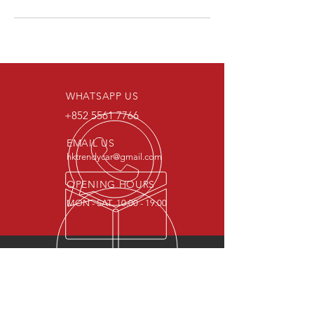
WHATSAPP US
+852 5561 7766
EMAIL US
hktrendycar@gmail.com
OPENING HOURS
MON - SAT 10:00 - 19:00