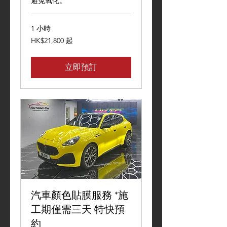
避免氧化。
1 小時
21,800
HK$21,800 起
港
元
起
立即預訂
汽車顏色貼膜服務 *施
工期僅需三天 特快預
約