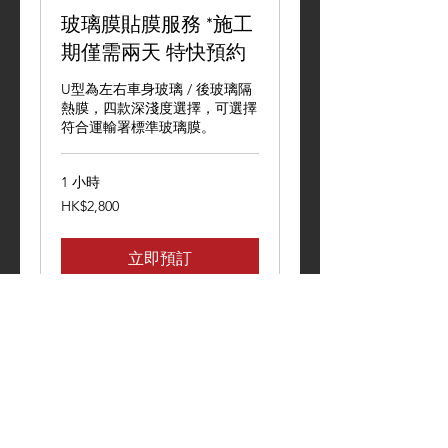
玻璃膜貼膜服務 *施工
期僅需兩天 特快預約
U型為左右車身玻璃 / 後玻璃隔
熱膜，四款深淺度選擇，可選擇
符合運輸署標準玻璃膜。
1 小時
2,800
HK$2,800
港
元
立即預訂