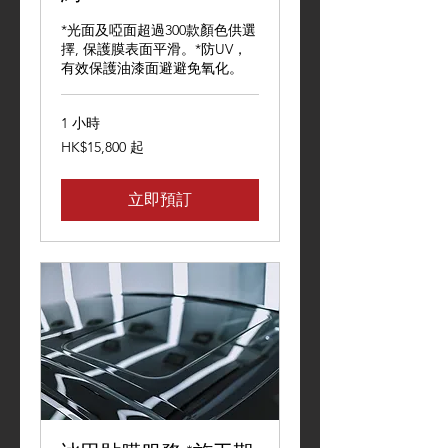
*光面及啞面超過300款顏色供選
擇, 保護膜表面平滑。*防UV，
有效保護油漆面避避免氧化。
1 小時
15,800
HK$15,800 起
港
元
起
立即預訂