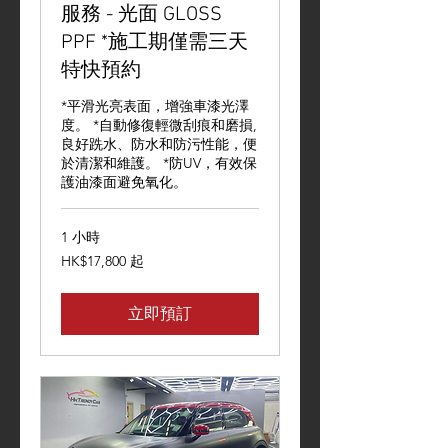
服務 - 光面 GLOSS
PPF *施工期僅需三天
特快預約
*平滑光亮表面，增強車漆光澤
度。 *自動修復輕微刮痕和磨損,
良好跣水、防水和防污性能，便
於清潔和維護。 *防UV，有效保
護油漆面避免氧化。
1 小時
17,800
HK$17,800 起
港
元
起
立即預訂