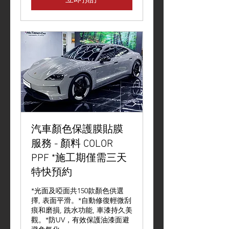
汽車顏色保護膜貼膜
服務 - 顏料 COLOR
PPF *施工期僅需三天
特快預約
*光面及啞面共150款顏色供選
擇, 表面平滑。*自動修復輕微刮
痕和磨損, 跣水功能, 車漆持久美
觀。*防UV，有效保護油漆面避