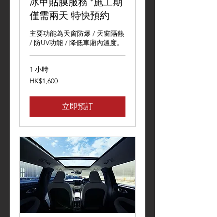
冰甲貼膜服務 *施工期
僅需兩天 特快預約
主要功能為天窗防爆 / 天窗隔熱
/ 防UV功能 / 降低車廂內溫度。
1 小時
1,600
HK$1,600
港
元
立即預訂