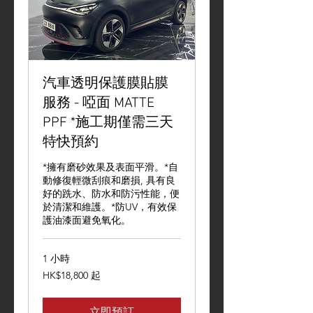
汽車透明保護膜貼膜
服務 - 啞面 MATTE
PPF *施工期僅需三天
特快預約
*擁有磨砂效果及表面平滑。*自
動修復輕微刮痕和磨損, 具有良
好的跣水、防水和防污性能，便
於清潔和維護。*防UV，有效保
護油漆面避免氧化。
1 小時
18,800
HK$18,800 起
港
元
起
立即預訂