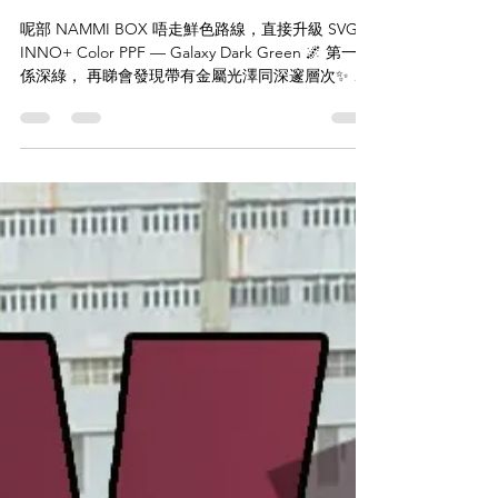
Galaxy Dark Green 上身】
呢部 NAMMI BOX 唔走鮮色路線，直接升級 SVG
INNO+ Color PPF — Galaxy Dark Green 🌌 第一眼
係深綠， 再睇會發現帶有金屬光澤同深邃層次✨ 好
似夜晚宇宙一樣，低調但極有質感。 🛡️ Color PPF =
改色 × 保護 一次完成 ✔️ Galaxy 深綠色，沉穩又獨
特 ✔️ 金屬質感，光線下層次分明 ✔️ 抗刮抗石擊，
日常更安心 ✔️ 自體修復塗層，細紋自動淡化 完工後
效果🔥 唔誇張，但越睇越靚， 係識車之人先會欣賞
嘅風格。 改色唔一定要高調， 有質感先係重點。 🚘
愛車 / NAMMI BOX 🇯🇵用料 / SVG INNO+
COLOR PPF (Galaxy Dark Green) 💰價格 / HKD
20800