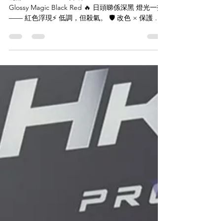
【🩸一眼黑｜再睇紅｜Model Y 變
身】
呢部 Tesla Model Y 升級 SVG INNO+ Color PPF —
Glossy Magic Black Red 🔥 日頭睇係深黑 燈光一打
—— 紅色浮現⚡ 低調，但殺氣。 🛡️ 改色 × 保護 一
次到位 ✔️ 幻變黑紅效果 ✔️ 高光澤鏡面質感 ✔️ 防刮
防石擊 ✔️ 自修復塗層 一架車，兩種性格。 🚘愛車 /
TESLA MODEL Y 🇯🇵用料 / SVG INNO+ Color
PPF — Glossy Magic Black Red 💰價格 / HKD 20800