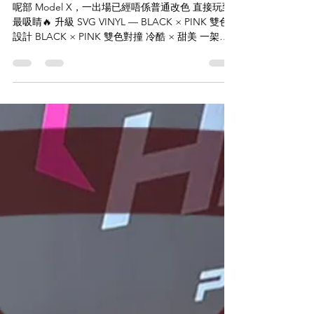
🖤💗 BLACK PINK IN THE AREA 💗
🖤
呢部 Model X，一出場已經唔係普通改色 直接玩到
最吸睛🔥 升級 SVG VINYL — BLACK × PINK 雙色
設計 BLACK × PINK 雙色對撞 冷酷 × 甜美 一架
車，兩種性格 一邊深黑低調，一邊粉色搶眼💥 配合
鷗翼門一打開—— 全場即刻望晒過嚟👀 呢種唔係普
通改色， 係「性格展示」。 🛡️ VINYL 改色優勢: ✔️
自訂雙色/設計，獨一無二 ✔️ 快速改變車身風格 ✔️
想轉風格可隨時還原 如果你覺得普通顏色太悶， 咁
你就應該試下——玩風格。 🚘愛車 / TESLA MODEL
🇯🇵用料 / SVG VINYL + 電鍍位 + 噴車軨 💰價格 /
HKD 22300