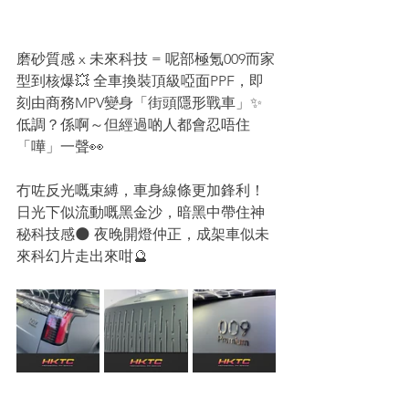
磨砂質感 x 未來科技 = 呢部極氪009而家
型到核爆💥 全車換裝頂級啞面PPF，即
刻由商務MPV變身「街頭隱形戰車」✨ 
低調？係啊～但經過啲人都會忍唔住
「嘩」一聲👀
冇咗反光嘅束縛，車身線條更加鋒利！
日光下似流動嘅黑金沙，暗黑中帶住神
秘科技感🌑 夜晚開燈仲正，成架車似未
來科幻片走出來咁🔮