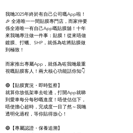
我哋2025年終於有自己公司嘅App啦！
🎉 全港唯一一間貼膜專門店，而家仲要
係全港唯一有自己App嘅貼膜舖！十年
來我哋專注做一件事：貼膜！從來唔做
鍍膜、打蠟、SHP，就係為咗將貼膜做
到極致！
而家推出專屬App，就係為咗我哋最重
視嘅貼膜客人！兩大核心功能話你知👇
🔴【貼膜實況・即時監察】
就算你放低架車去咗邊，打開App就睇
到愛車每分每秒嘅進度！唔使估估下，
唔使擔心超時，完成度一目了然～我哋
透明化過程，等你貼得放心！
🔵【專屬認證・保養追溯】