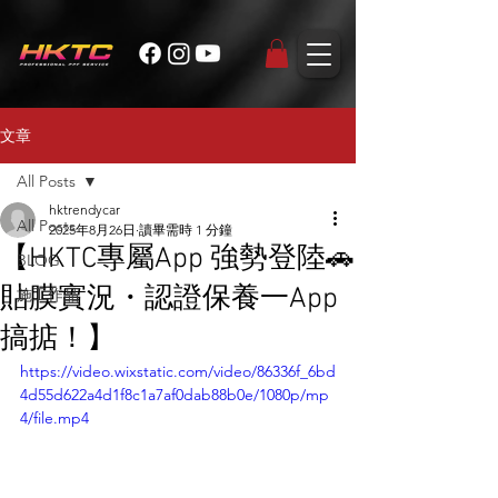
文章
All Posts
hktrendycar
All Posts
2025年8月26日
讀畢需時 1 分鐘
【HKTC專屬App 強勢登陸🚗
BLOG
貼膜實況・認證保養一App
施工作品
搞掂！】
https://video.wixstatic.com/video/86336f_6bd
4d55d622a4d1f8c1a7af0dab88b0e/1080p/mp
4/file.mp4