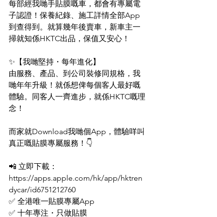
每部經我哋手貼膜嘅車，都會有專屬電
子認證！保養紀錄、施工詳情全部App
到查得到。就算幾年後賣車，新車主一
掃就知係HKTC出品，保值又安心！
✨【我哋堅持・每年進化】
由服務、產品、到公司裝修同規格，我
哋年年升級！就係想俾每個客人最好嘅
體驗。同客人一齊進步，就係HKTC嘅理
念！
而家就Download我哋個App，體驗咩叫
真正嘅貼膜專屬服務！👇
📲 立即下載：
https://apps.apple.com/hk/app/hktren
dycar/id6751212760
✅ 全港唯一貼膜專屬App
✅ 十年專注・只做貼膜