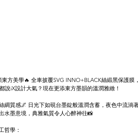
顯東方美學🔥 全車披覆SVG INNO+BLACK絲緞黑保護
 都說iX設計大氣？現在更添東方墨韻的溫潤雅緻！
絲綢質感🌌 日光下如硯台墨錠般溫潤含蓄，夜色中流淌
出水墨意境，典雅氣質令人心醉神往📸
工哲學：