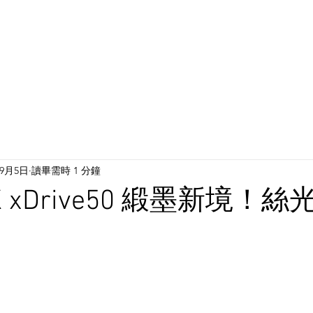
施工作品
BLOG
貼膜施工流程
*預覽色板*
網上
年9月5日
讀畢需時 1 分鐘
X xDrive50 緞墨新境！