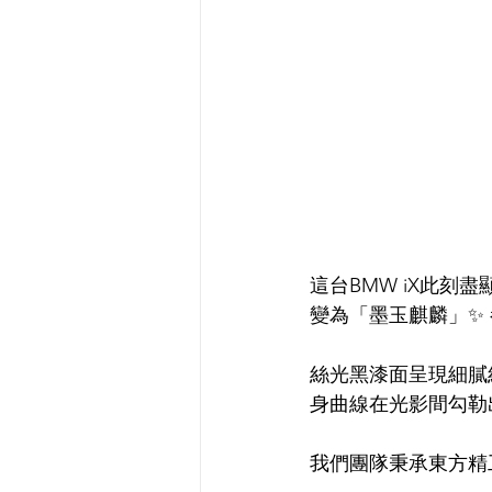
這台BMW iX此刻盡
變為「墨玉麒麟」✨
絲光黑漆面呈現細膩
身曲線在光影間勾勒
我們團隊秉承東方精