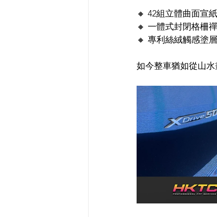
🔸 42組立體曲面宣
🔸 一體式封閉格柵
🔸 專利絲絨觸感塗
如今整車猶如從山水