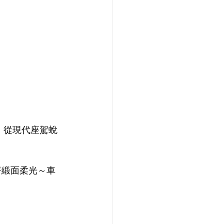
膜，從現代座駕蛻
著緞面柔光～車