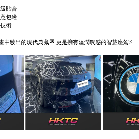
紙級貼合
禪意包邊
層技術
畫中駛出的現代典藏🏁 更是擁有溫潤觸感的智慧座駕⚡