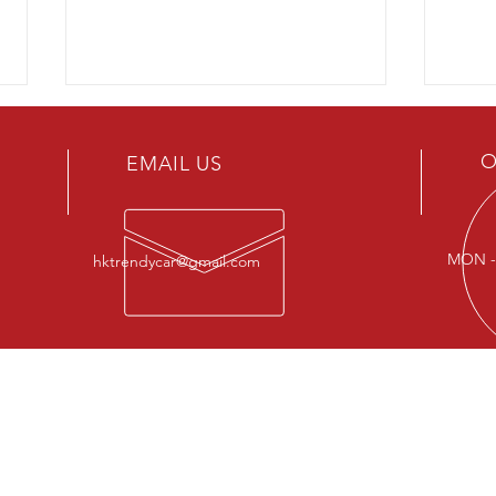
O
EMAIL US
MON - 
hktrendycar@gmail.com
🖤💗 BLACK PINK IN THE AREA
【
💗🖤
變身
OUR SERVICES
VISI
[ 專業 • 就是專一服務 ］
HK T