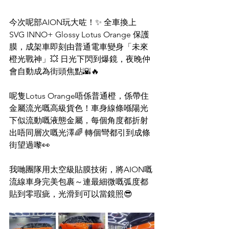
今次呢部AION玩大咗！✨ 全車換上 
SVG INNO+ Glossy Lotus Orange 保護
膜，成架車即刻由普通電車變身「未來
橙光戰神」💥 日光下閃到爆鏡，夜晚仲
會自動成為街頭焦點🌇🔥
呢隻Lotus Orange唔係普通橙，係帶住
金屬流光嘅高級貨色！車身線條喺陽光
下似流動嘅液態金屬，每個角度都折射
出唔同層次嘅光澤🌈 轉個彎都引到成條
街望過嚟👀
我哋團隊用太空級貼膜技術，將AION嘅
流線車身完美包裹～連最細微嘅弧度都
貼到零瑕疵，光滑到可以當鏡照😎