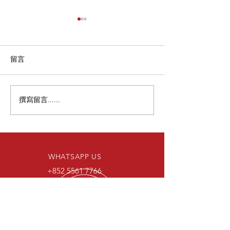
留言
撰寫留言......
【⚪️ 白色風暴｜BMW X3
【🏆匠心認證｜H
專屬隱形戰甲完工】
蟬聯SVG一級施
WHATSAPP US
+852 5561 7766
EMAIL US
hktrendycar@gmail.com
OPENING HOURS