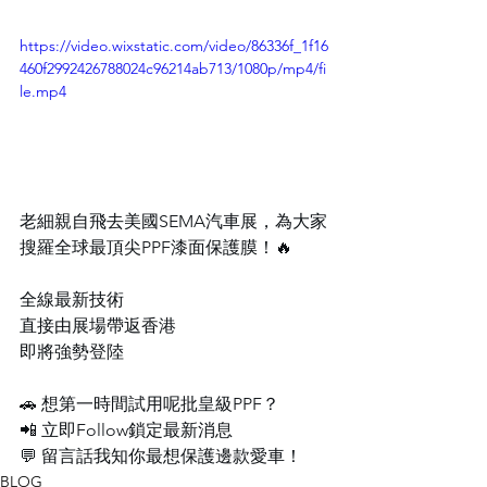
https://video.wixstatic.com/video/86336f_1f16
460f2992426788024c96214ab713/1080p/mp4/fi
le.mp4
老細親自飛去美國SEMA汽車展，為大家
搜羅全球最頂尖PPF漆面保護膜！🔥
全線最新技術
直接由展場帶返香港
即將強勢登陸
🚗 想第一時間試用呢批皇級PPF？
📲 立即Follow鎖定最新消息
💬 留言話我知你最想保護邊款愛車！
BLOG