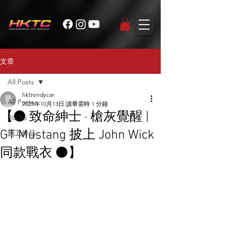
文章
All Posts
hktrendycar
All Posts
2025年10月13日
讀畢需時 1 分鐘
【⚫️ 致命紳士 · 槍灰覺醒 |
BLOG
GT Mustang 披上 John Wick
施工作品
同款戰衣 ⚫️】