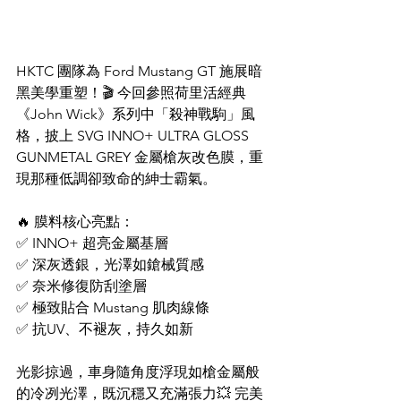
HKTC 團隊為 Ford Mustang GT 施展暗
黑美學重塑！🎬 今回參照荷里活經典
《John Wick》系列中「殺神戰駒」風
格，披上 SVG INNO+ ULTRA GLOSS 
GUNMETAL GREY 金屬槍灰改色膜，重
現那種低調卻致命的紳士霸氣。
🔥 膜料核心亮點：
✅ INNO+ 超亮金屬基層
✅ 深灰透銀，光澤如鎗械質感
✅ 奈米修復防刮塗層
✅ 極致貼合 Mustang 肌肉線條
✅ 抗UV、不褪灰，持久如新
光影掠過，車身隨角度浮現如槍金屬般
的冷冽光澤，既沉穩又充滿張力💥 完美