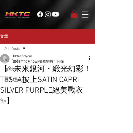
文章
All Posts
hktrendycar
All Posts
2025年10月10日
讀畢需時 1 分鐘
【✨未來銀河・緞光幻彩！
BLOG
TESLA披上SATIN CAPRI
施工作品
SILVER PURPLE絕美戰衣
✨】