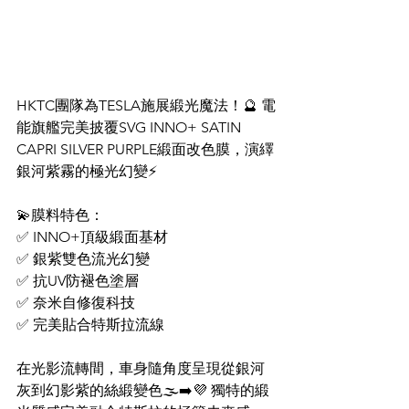
HKTC團隊為TESLA施展緞光魔法！🔮 電
能旗艦完美披覆SVG INNO+ SATIN 
CAPRI SILVER PURPLE緞面改色膜，演繹
銀河紫霧的極光幻變⚡️
💫膜料特色：
✅ INNO+頂級緞面基材
✅ 銀紫雙色流光幻變
✅ 抗UV防褪色塗層
✅ 奈米自修復科技
✅ 完美貼合特斯拉流線
在光影流轉間，車身隨角度呈現從銀河
灰到幻影紫的絲緞變色🌫️➡️💜 獨特的緞