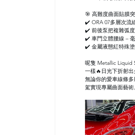
🎯 高難度曲面貼膜
✔️ ORA 07多層
✔️ 前後泵把複雜弧
✔️ 車門立體腰線 –
✔️ 金屬液態紅特殊塗
呢隻 Metallic 
一樣🔥日光下折射
無論你的愛車線條多
駕實現專屬曲面藝術