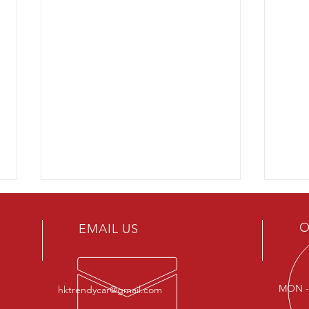
O
EMAIL US
MON - 
hktrendycar@gmail.com