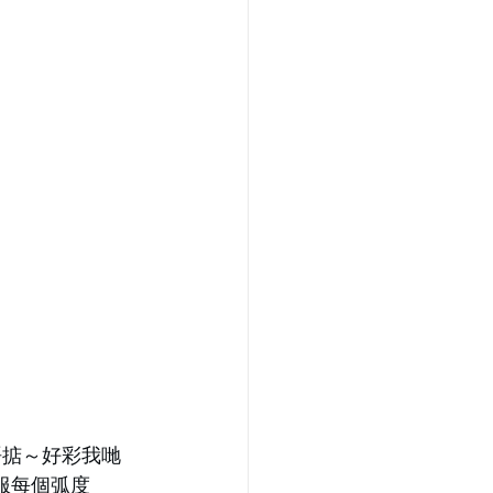
唔掂～好彩我哋
成功征服每個弧度