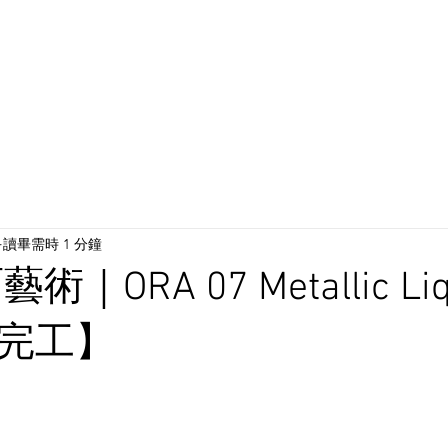
施工作品
BLOG
貼膜施工流程
*預覽色板*
網上
讀畢需時 1 分鐘
術｜ORA 07 Metallic Liq
d 完工】