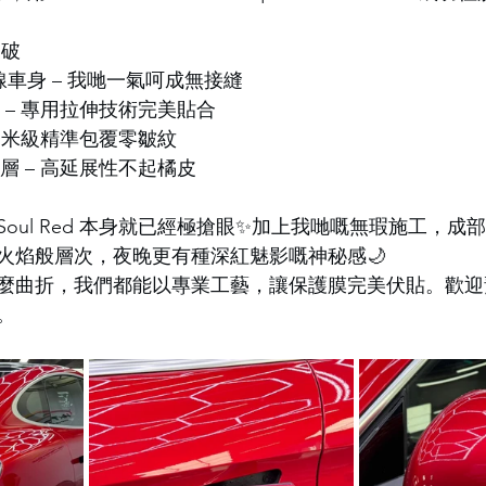
突破
次流線車身 – 我哋一氣呵成無接縫
度 – 專用拉伸技術完美貼合
 毫米級精準包覆零皺紋
層 – 高延展性不起橘皮
Liquid Soul Red 本身就已經極搶眼✨加上我哋嘅無瑕施工
出火焰般層次，夜晚更有種深紅魅影嘅神秘感🌙
麼曲折，我們都能以專業工藝，讓保護膜完美伏貼。歡迎
。