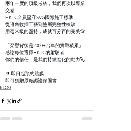
兩年一度的頂級考核，我們再次以專業
交卷！
HKTC全員堅守SVG國際施工標準
從邊角收摺工藝到塗層完整性檢驗
用毫米級的堅持，成就百分百的完美💯
「榮譽背後是2000+台車的實戰積累」
感謝每位選擇HKTC的駕駛者
你們的信任，是我們持續進化的動力🚀
🔰 即日起預約貼膜
即可獲贈原廠認證保固書
BLOG