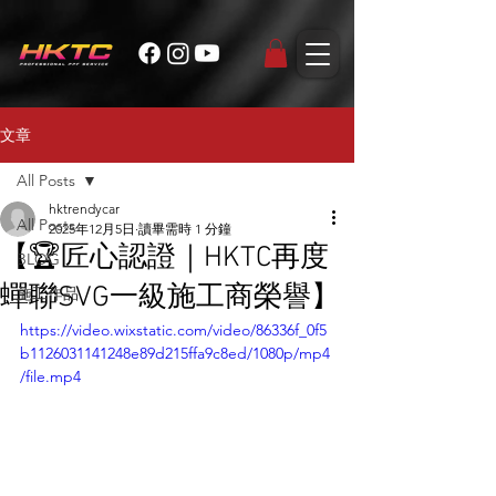
文章
All Posts
hktrendycar
All Posts
2025年12月5日
讀畢需時 1 分鐘
【🏆匠心認證｜HKTC再度
BLOG
蟬聯SVG一級施工商榮譽】
施工作品
https://video.wixstatic.com/video/86336f_0f5
b1126031141248e89d215ffa9c8ed/1080p/mp4
/file.mp4