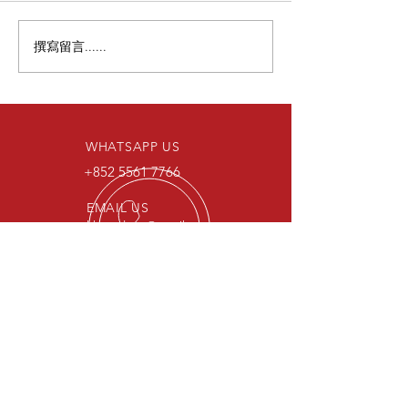
撰寫留言......
【🇺🇸SEMA S
【⚪️ 白色風暴｜BMW X3
級PPF登陸香港
專屬隱形戰甲完工】
WHATSAPP US
+852 5561 7766
EMAIL US
hktrendycar@gmail.com
OPENING HOURS
MON - SAT 10:00 - 19:00