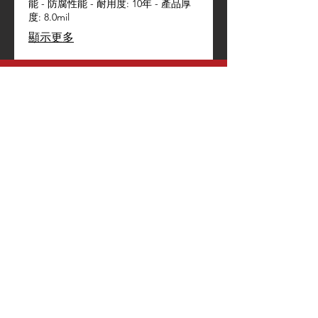
能 - 防腐性能 - 耐用度: 10年 - 產品厚
度: 8.0mil
顯示更多
WHATSAPP US
+852 5561 7766
EMAIL US
hktrendycar@gmail.com
OPENING HOURS
MON - SAT 10:00 - 19:00