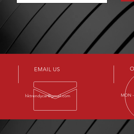
O
EMAIL US
MON - 
hktrendycar@gmail.com