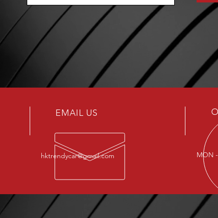
O
EMAIL US
MON - 
hktrendycar@gmail.com