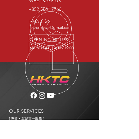
WHATSAPP US
+852 5561 7766
EMAIL US
hktrendycar@gmail.com
OPENING HOURS
MON - SAT 10:00 - 19:00
OUR SERVICES
[ 專業 • 就是專一服務 ］
- 專營透明保護膜服務，絕非普通汽車美容
- 沒有打蠟 洗車 鍍膜 噴油等服務
[ 價錢透明 • 簡單易明 ］