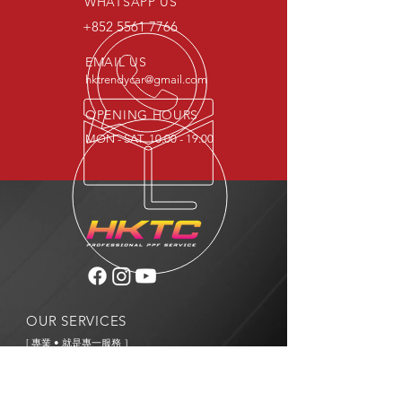
WHATSAPP US
+852 5561 7766
EMAIL US
hktrendycar@gmail.com
OPENING HOURS
MON - SAT 10:00 - 19:00
OUR SERVICES
[ 專業 • 就是專一服務 ］
- 專營透明保護膜服務，絕非普通汽車美容
- 沒有打蠟 洗車 鍍膜 噴油等服務
[ 價錢透明 • 簡單易明 ］