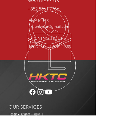
WHATSAPP US
+852 5561 7766
EMAIL US
hktrendycar@gmail.com
OPENING HOURS
MON - SAT 10:00 - 19:00
OUR SERVICES
[ 專業 • 就是專一服務 ］
- 專營透明保護膜服務，絕非普通汽車美容
- 沒有打蠟 洗車 鍍膜 噴油等服務
[ 價錢透明 • 簡單易明 ］