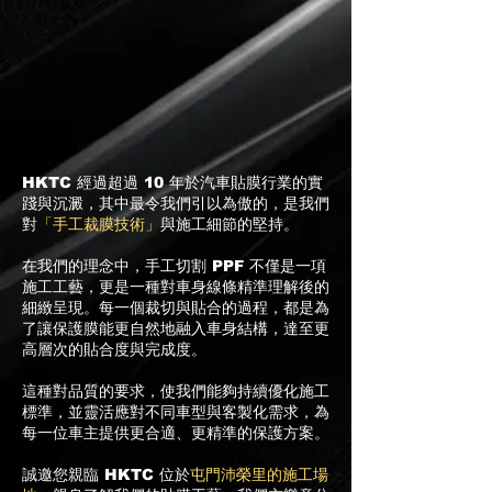
HKTC 經過超過 10 年於汽車貼膜行業的實
踐與沉澱，其中最令我們引以為傲的，是我們
對
「手工裁膜技術」
與施工細節的堅持。
在我們的理念中，手工切割 PPF 不僅是一項
施工工藝，更是一種對車身線條精準理解後的
細緻呈現。每一個裁切與貼合的過程，都是為
了讓保護膜能更自然地融入車身結構，達至更
高層次的貼合度與完成度。
這種對品質的要求，使我們能夠持續優化施工
標準，並靈活應對不同車型與客製化需求，為
每一位車主提供更合適、更精準的保護方案。
誠邀您親臨 HKTC 位於
屯門沛榮里的施工場