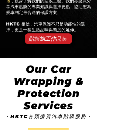
地
，親身了解我們的貼膜工藝。我們亦樂意分
享汽車貼膜的專業知識與選擇要點，協助您為
愛車制定最合適的保護方案。
HKTC 相信，汽車保護不只是功能性的選
擇，更是一種生活品味與態度的延伸。
貼膜施工作品集
Our Car
Wrapping &
Protection
Services
・HKTC各類優質汽車貼膜服務・