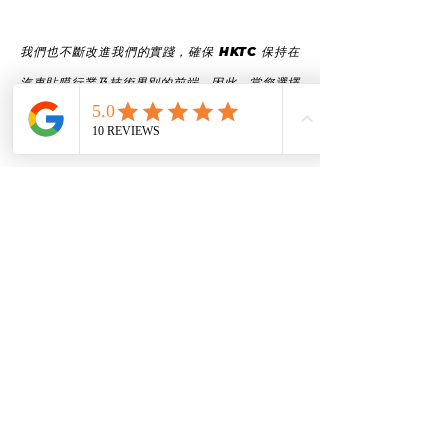
我們也不斷改進我們的實踐，確保 HKTC 保持在
汽車貼膜行業及技術界別的前端。因此，當您選擇
HKTC進行貼膜施工時，您不僅選擇了高品質的汽
車貼膜包膜服務，而且還選擇了香港最好的汽車貼
膜包膜服務。
提升汽車保護方案