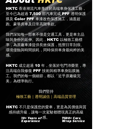
​About
HKTC
HKTC 香港潮流汽車專注於高端車身保護工藝，
至今已為超過 7,500 部汽車完成 PPF 透明保護
膜及 Color PPF 車漆改色保護施工，涵蓋超
跑、豪華房車及日常高階車款。
我們深知每一部車不僅是交通工具，更是車主品
味與身份的延伸。因此，HKTC 以極致工藝標
準，為原廠車漆提供長效保護，抵禦日常刮痕、
環境侵蝕與時間損耗，同時保持車身最純粹的美
感。
HKTC 成立超過 10 年，坐落於屯門沛榮里，專
注高端自我修復 PPF 技術與精準車身貼膜施
工。我們的每一個細節，都以「近乎原廠級完
美」為標準執行。
我們堅持
極致工藝｜透明誠信｜高端品質管理
HKTC 不只是保護您的愛車，更是為其價值與質
感持續升級，讓每一次駕駛都體現真正的高級
感。
10+ Years of
7500+ Cars
Experience
Wrap Service